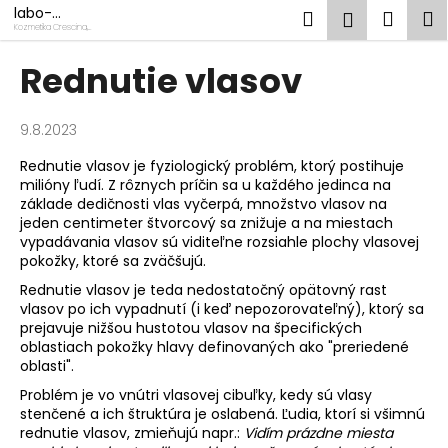
K
Prejsť
labo-
Hľadať
Náku
M
Prihlásen
na
swiss.sk
o
Kozmetika Crescina,
kozmetika
Fillerina, Oxy-Treat
obsah
Späť
Späť
košík
š
Rednutie vlasov
í
Č
k
o
9.8.2023
p
Rednutie vlasov je fyziologický problém, ktorý postihuje
o
milióny ľudí. Z rôznych príčin sa u každého jedinca na
základe dedičnosti vlas vyčerpá, množstvo vlasov na
t
jeden centimeter štvorcový sa znižuje a na miestach
r
vypadávania vlasov sú viditeľne rozsiahle plochy vlasovej
e
pokožky, ktoré sa zväčšujú.
b
Rednutie vlasov je teda nedostatočný opätovný rast
vlasov po ich vypadnutí (i keď nepozorovateľný), ktorý sa
u
prejavuje nižšou hustotou vlasov na špecifických
j
oblastiach pokožky hlavy definovaných ako "preriedené
e
oblasti".
t
Problém je vo vnútri vlasovej cibuľky, kedy sú vlasy
stenčené a ich štruktúra je oslabená. Ľudia, ktorí si všimnú
e
rednutie vlasov, zmieňujú napr.:
Vidím prázdne miesta
n