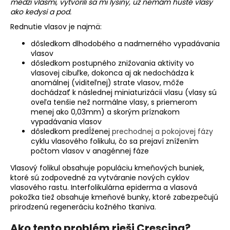
medzi vlasmi, vytvorili sa mi lysiny, už nemám husté vlasy
á
ako kedysi a pod.
j
Rednutie vlasov je najmä:
s
dôsledkom dlhodobého a nadmerného vypadávania
ť
vlasov
dôsledkom postupného znižovania aktivity vo
?
vlasovej cibuľke, dokonca aj ak nedochádza k
anomálnej (viditeľnej) strate vlasov, môže
dochádzať k následnej miniaturizácii vlasu (vlasy sú
oveľa tenšie než normálne vlasy, s priemerom
menej ako 0,03mm) a skorým príznakom
HĽADAŤ
vypadávania vlasov
dôsledkom predĺženej
prechodnej a pokojovej fázy
cyklu vlasového folikulu, čo sa prejaví znížením
počtom vlasov v anagénnej fáze
O
Vlasový folikul obsahuje populáciu kmeňových buniek,
d
ktoré sú zodpovedné za vytváranie nových cyklov
p
vlasového rastu. Interfolikulárna epiderma a vlasová
o
pokožka tiež obsahuje kmeňové bunky, ktoré zabezpečujú
prirodzenú regeneráciu kožného tkaniva.
r
ú
Ako tento problém rieši Crescina?