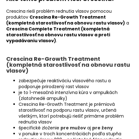
č
a
Crescina rieši problém rednutia vlasov pomocou
m
produktov
Crescina Re-Growth Treatment
e
(kompletná starostlivosť na obnovu rastu vlasov)
a
Crescina Complete Treatment (kompletná
starostlivosť na obnovu rastu vlasov a proti
CRESCINA
vypadávaniu vlasov)
.
TRANSDERMIC
STAROSTLIVOSŤ
NA
Crescina Re-Growth Treatment
PODPORU
(kompletná starostlivosť na obnovu rastu
RASTU
vlasov)
VLASOV
(STUPEŇ
zabezpečuje reaktiváciu vlasového rastu a
1300)
podporuje prirodzený rast vlasov
-
MUŽI,
je to 1-mesačná intenzívna kúra v ampulkách
20
(zlatohnedé ampulky)
X
Crescina Re-Growth Treatment je prémiová
3,5
starostlivosť na podporu rastu vlasov, určená
ML
všetkým, ktorí potrebujú riešiť primárne problém
€197
rednutia vlasov
špecifické zloženie
pre mužov
aj
pre ženy
v ponuke v troch koncentráciách podľa stupňa