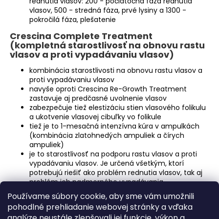
rednutia vlasov: 200 - počiatočná fáza rednutia
vlasov, 500 - stredná fáza, prvé lysiny a 1300 -
pokročilá fáza, plešatenie
Crescina Complete Treatment
(kompletná starostlivosť na obnovu rastu
vlasov a proti vypadávaniu vlasov)
kombinácia starostlivosti na obnovu rastu vlasov a
proti vypadávaniu vlasov
navyše oproti Crescina Re-Growth Treatment
zastavuje aj predčasné uvolnenie vlasov
zabezpečuje tiež elestizáciu stien vlasového folikulu
a ukotvenie vlasovej cibuľky vo folikule
tiež je to 1-mesačná intenzívna kúra v ampulkách
(kombinácia zlatohnedých ampuliek a čírych
ampuliek)
je to starostlivosť na podporu rastu vlasov a proti
vypadávaniu vlasov. Je určená všetkým, ktorí
potrebujú riešiť ako problém rednutia vlasov, tak aj
problém ich nadmerného vypadávania
Používame súbory cookie, aby sme vám umožnili
pohodlné prehliadanie webovej stránky a vďaka
analýze neustále zlepšovali jej funkcie, výkon a