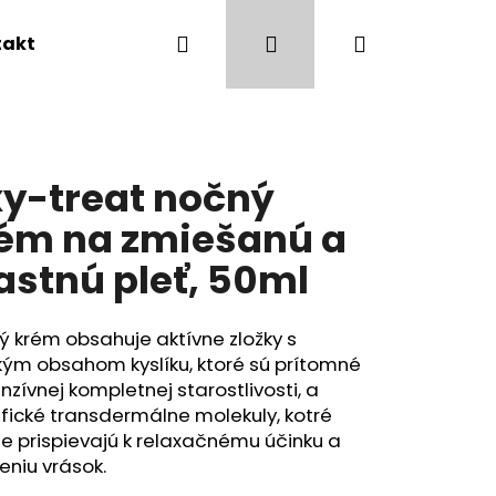
Hľadať
Prihlásenie
Nákupný
takty
Obchodné podmienky
košík
y-treat nočný
ém na zmiešanú a
stnú pleť, 50ml
 krém obsahuje aktívne zložky s
kým obsahom kyslíku, ktoré sú prítomné
enzívnej kompletnej starostlivosti, a
fické transdermálne molekuly, kotré
Nasledujúce
e prispievajú k relaxačnému účinku a
eniu vrások.