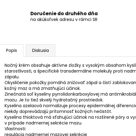
Doručenie do druhého dňa
na akúkoľvek adresu v rámci SR
Popis
Diskusia
Nočný krém obsahuje aktívne zložky s vysokým obsahom kyslík
starostlivosti, a špecifické transdermálne molekuly proti na
zápalu.
Okysličenie pokožky pomáhá znižovať zápal a čistí zablokovan
kožný maz a má zmatňujúci účinok.
Zinečnatá soľ kyseliny pyrrolidonkarboxylovej má antimikrobiá
mazu. Je to tiež skvelý hydratačný prostriedok.
Kyselina azelaová normalizuje procesy epidermálnej diferenci
niekdy doprevádzajú prítomnosť kožných nečistôt.
Kyselina thioktová má sťahujúci účinok na rozšírené póry a vys
v prípade nadmernej sekrécie mazu.
Vlastnosti:
regulácia nadmernej mazovej sekrécie