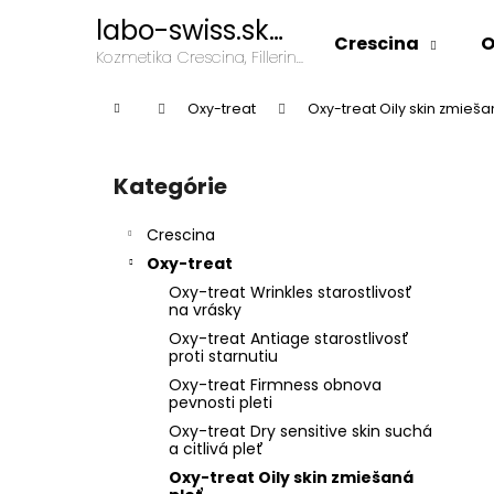
K
Prejsť
labo-swiss.sk
na
o
Crescina
O
kozmetika
obsah
Späť
Späť
Kozmetika Crescina, Fillerina,
š
Oxy-Treat
do
do
í
Domov
Oxy-treat
Oxy-treat Oily skin zmieša
k
obchodu
obchodu
B
o
Kategórie
Preskočiť
č
kategórie
n
Crescina
ý
Oxy-treat
p
Oxy-treat Wrinkles starostlivosť
a
na vrásky
n
Oxy-treat Antiage starostlivosť
proti starnutiu
e
Oxy-treat Firmness obnova
l
pevnosti pleti
Oxy-treat Dry sensitive skin suchá
a citlivá pleť
Oxy-treat Oily skin zmiešaná