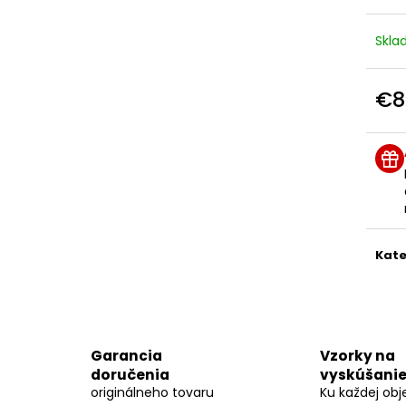
FILLERINA SUN BEAUTY TELOVÝ SPREJ NA
FILLERINA SUN 
OPAĽOVANIE SPF 50+ (200 ML)
NA TVÁR SPF 20 
Skl
€70
€48
€8
Jedn
cena
Kate
Garancia
Vzorky na
doručenia
vyskúšani
originálneho tovaru
Ku každej ob