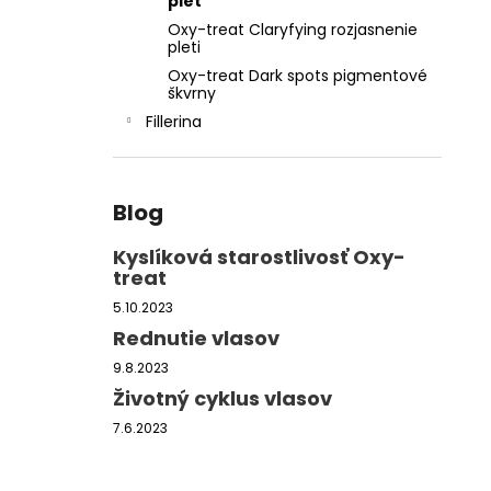
pleť
FILLERINA SUN BEAUTY TELOVÉ
OPAĽOVACIE MLIEKO SPF 30 (150 ML)
Oxy-treat Claryfying rozjasnenie
pleti
€61
Oxy-treat Dark spots pigmentové
škvrny
Fillerina
Blog
Kyslíková starostlivosť Oxy-
treat
5.10.2023
Rednutie vlasov
9.8.2023
Životný cyklus vlasov
7.6.2023