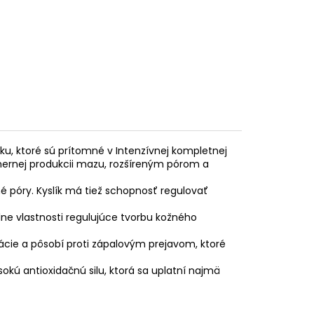
u, ktoré sú prítomné v Intenzívnej kompletnej
dmernej produkcii mazu, rozšíreným pórom a
é póry. Kyslík má tiež schopnosť regulovať
lne vlastnosti regulujúce tvorbu kožného
ácie a pôsobí proti zápalovým prejavom, ktoré
okú antioxidačnú silu, ktorá sa uplatní najmä