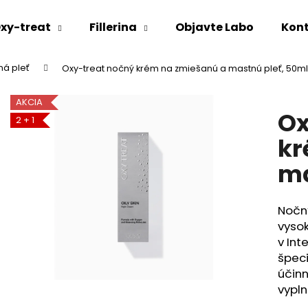
xy-treat
Fillerina
Objavte Labo
Kon
ná pleť
Oxy-treat nočný krém na zmiešanú a mastnú pleť, 50ml
Čo potrebujete nájsť?
AKCIA
Ox
2 + 1
HĽADAŤ
kr
ma
Odporúčame
Nočný
vyso
v Int
špeci
účinn
vypln