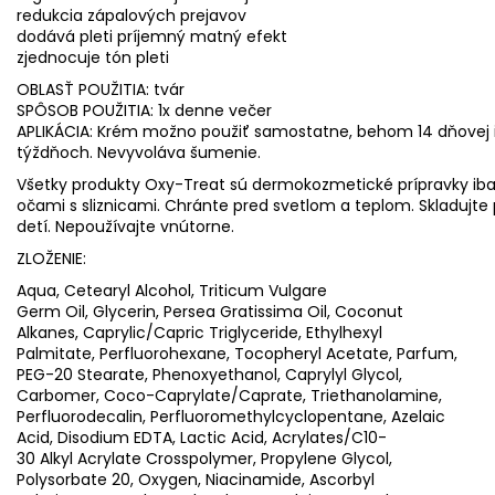
redukcia zápalových prejavov
dodává pleti príjemný matný efekt
zjednocuje tón pleti
OBLASŤ POUŽITIA: tvár
SPÔSOB POUŽITIA: 1x denne večer
APLIKÁCIA: Krém možno použiť samostatne, behom 14 dňovej in
týždňoch. Nevyvoláva šumenie.
Všetky produkty Oxy-Treat sú dermokozmetické prípravky iba 
očami s sliznicami. Chránte pred svetlom a teplom. Skladujte
detí. Nepoužívajte vnútorne.
ZLOŽENIE:
Aqua, Cetearyl Alcohol, Triticum Vulgare
Germ Oil, Glycerin, Persea Gratissima Oil, Coconut
Alkanes, Caprylic/Capric Triglyceride, Ethylhexyl
Palmitate, Perfluorohexane, Tocopheryl Acetate, Parfum,
PEG-20 Stearate, Phenoxyethanol, Caprylyl Glycol,
Carbomer, Coco-Caprylate/Caprate, Triethanolamine,
Perfluorodecalin, Perfluoromethylcyclopentane, Azelaic
Acid, Disodium EDTA, Lactic Acid, Acrylates/C10-
30 Alkyl Acrylate Crosspolymer, Propylene Glycol,
Polysorbate 20, Oxygen, Niacinamide, Ascorbyl