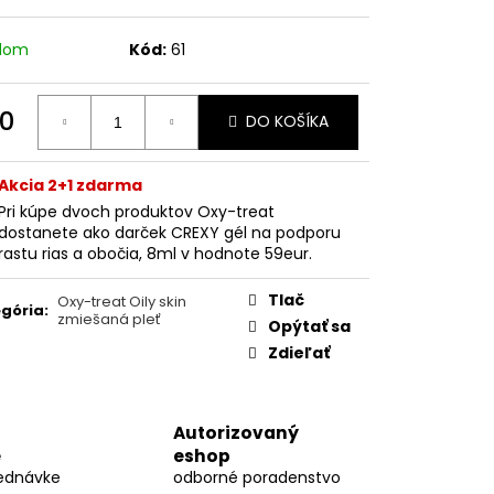
BEAUTY OPAĽOVACÍ KRÉM
(50 ML)
adom
Kód:
61
0
DO KOŠÍKA
otková
:
Akcia 2+1 zdarma
Pri kúpe dvoch produktov Oxy-treat
dostanete ako darček CREXY gél na podporu
rastu rias a obočia, 8ml v hodnote 59eur.
Tlač
Oxy-treat Oily skin
gória
:
zmiešaná pleť
Opýtať sa
Zdieľať
Autorizovaný
e
eshop
jednávke
odborné poradenstvo