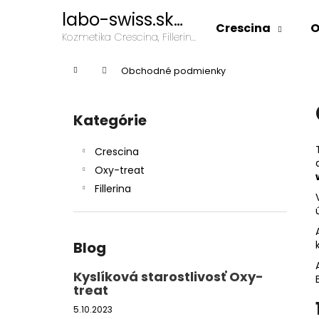
K
Prejsť
labo-swiss.sk
na
o
Crescina
O
kozmetika
obsah
Späť
Späť
Kozmetika Crescina, Fillerina,
š
Oxy-Treat
do
do
í
Domov
Obchodné podmienky
k
obchodu
obchodu
B
o
Kategórie
Preskočiť
č
kategórie
n
Crescina
ý
Oxy-treat
p
Fillerina
a
n
e
Blog
l
Kyslíková starostlivosť Oxy-
treat
5.10.2023