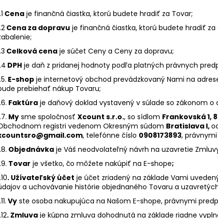
FILLERINA SUN BEAUTY TELOVÝ SPREJ NA
FILLERINA SUN 
OPAĽOVANIE SPF 50+ (200 ML)
NA TVÁR SPF 20 
.1
Cena
je finančná čiastka, ktorú budete hradiť za Tovar;
€70
€48
.2
Cena za dopravu
je finančná čiastka, ktorú budete hradiť za
zabalenie;
.3
Celková cena
je súčet Ceny a Ceny za dopravu;
1.4
DPH
je daň z pridanej hodnoty podľa platných právnych predp
.5.
E-shop
je internetový obchod prevádzkovaný Nami na adre
bude prebiehať nákup Tovaru;
.6.
Faktúra
je daňový doklad vystavený v súlade so zákonom o d
.7.
My
sme spoločnosť
Xcount s.r.o.
, so sídlom
Frankovská 1, 8
Obchodnom registri vedenom Okresným súdom
Bratislava I,
o
xcountsro@gmail.com
, telefónne číslo
0908173893
, právnymi
.8.
Objednávka
je Váš neodvolateľný návrh na uzavretie Zmluv
.9.
Tovar
je všetko, čo môžete nakúpiť na E-shope
;
.10
. Užívateľský účet
je účet zriadený na základe Vami uveden
údajov a uchovávanie histórie objednaného Tovaru a uzavretýc
.11.
Vy
ste osoba nakupujúca na Našom E-shope, právnymi predpi
.12
. Zmluva
je kúpna zmluva dohodnutá na základe riadne vypln