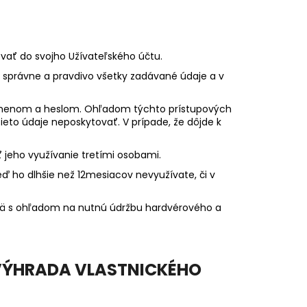
ovať do svojho Užívateľského účtu.
sť správne a pravdivo všetky zadávané údaje a v
m menom a heslom. Ohľadom týchto prístupových
eto údaje neposkytovať. V prípade, že dôjde k
 jeho využívanie tretími osobami.
eď ho dlhšie než 12mesiacov nevyužívate, či v
jmä s ohľadom na nutnú údržbu hardvérového a
 VÝHRADA VLASTNICKÉHO