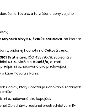
BEAUTY OPAĽOVACÍ KRÉM
(50 ML)
 doručenie Tovaru, a to vrátane ceny za jeho
isov;
se
Mlynské Nivy 54, 82109 Bratislava
, na ktorom
ani z pridanej hodnoty na Celkovú cenu;
3101 Bratislava
, IČO 43879578, zapísaná v
ddiel
S.r.o.,
vložka č.
50068/B,
e-mail
 predpismi označovaná ako predávajúci;
y o kúpe Tovaru s Nami;
ých údajov, ktorý umožňuje uchovanie zadaných
h zmlúv;
smi označovaná ako kupujúci;
enej Objednávky zaslanej prostredníctvom E-