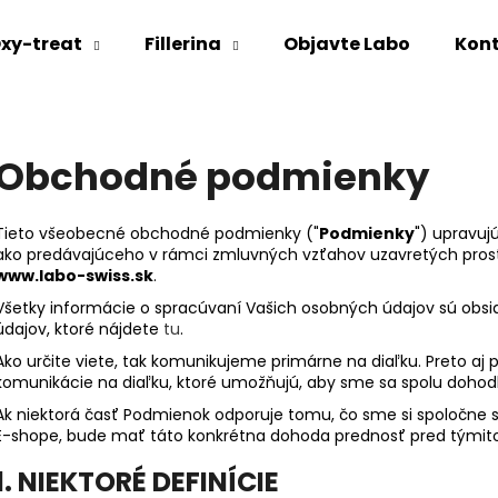
xy-treat
Fillerina
Objavte Labo
Kon
Čo potrebujete nájsť?
Obchodné podmienky
HĽADAŤ
Tieto všeobecné obchodné podmienky ("
Podmienky
") upravuj
ako predávajúceho v rámci zmluvných vzťahov uzavretých pro
www.labo-swiss.sk
.
Odporúčame
Všetky informácie o spracúvaní Vašich osobných údajov sú obs
údajov, ktoré nájdete
tu
.
Ako určite viete, tak komunikujeme primárne na diaľku. Preto aj p
komunikácie na diaľku, ktoré umožňujú, aby sme sa spolu dohodli
Ak niektorá časť Podmienok odporuje tomu, čo sme si spoločne 
E-shope, bude mať táto konkrétna dohoda prednosť pred týmit
1. NIEKTORÉ DEFINÍCIE