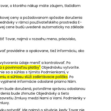
ovar, o ktorého nákup máte záujem, tlačidlom
elkovej ceny a požadovanom spôsobe doručenia
jednávky v rámci používateľského prostredia E-
ovej cene budú uvedené automaticky na základe
čiť Tovar, najmä v rozsahu meno, priezvisko,
ať pravidelne a opakovane, tiež informáciu, ako
vytvorenia údaje meniť a kontrolovať. Po
 s povinnosťou platby"
Objednávku vytvoríte.
nie sa a súhlas s týmito Podmienkami, v
niu a súhlasu slúži zaškrtávacie políčko
. Po
 vyplnené informácie odoslané priamo Nám.
ám bude doručená, potvrdíme správou odoslanou
denia bude zhrnutie Objednávky a tieto
zavretiu Zmluvy medzi Nami a Vami. Podmienky v
mluvy.
 potvrdiť. Ide najmä o situácie, kedy Tovar nie