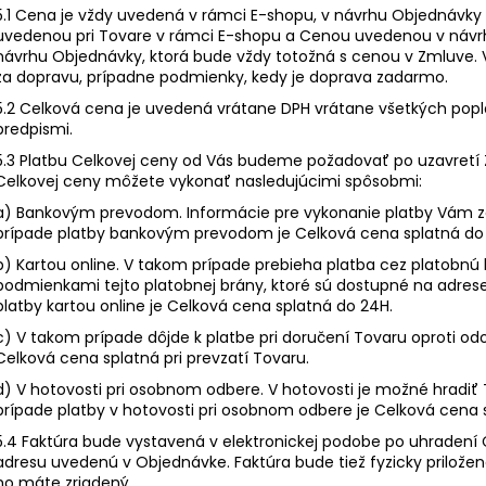
5.1 Cena je vždy uvedená v rámci E-shopu, v návrhu Objednávky
uvedenou pri Tovare v rámci E-shopu a Cenou uvedenou v návr
návrhu Objednávky, ktorá bude vždy totožná s cenou v Zmluve.
za dopravu, prípadne podmienky, kedy je doprava zadarmo.
5.2 Celková cena je uvedená vrátane DPH vrátane všetkých pop
predpismi.
5.3 Platbu Celkovej ceny od Vás budeme požadovať po uzavretí
Celkovej ceny môžete vykonať nasledujúcimi spôsobmi:
a) Bankovým prevodom. Informácie pre vykonanie platby Vám z
prípade platby bankovým prevodom je Celková cena splatná do
b) Kartou online. V takom prípade prebieha platba cez platobnú
podmienkami tejto platobnej brány, ktoré sú dostupné na adres
platby kartou online je Celková cena splatná do 24H.
c) V takom prípade dôjde k platbe pri doručení Tovaru oproti od
Celková cena splatná pri prevzatí Tovaru.
d) V hotovosti pri osobnom odbere. V hotovosti je možné hradiť T
prípade platby v hotovosti pri osobnom odbere je Celková cena s
5.4 Faktúra bude vystavená v elektronickej podobe po uhradení
adresu uvedenú v Objednávke. Faktúra bude tiež fyzicky prilože
ho máte zriadený.