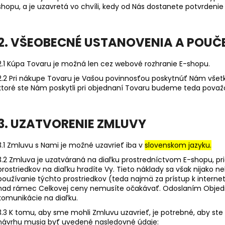
shopu, a je uzavretá vo chvíli, kedy od Nás dostanete potvrdeni
2. VŠEOBECNÉ USTANOVENIA A POUČ
2.1 Kúpa Tovaru je možná len cez webové rozhranie E-shopu.
2.2 Pri nákupe Tovaru je Vašou povinnosťou poskytnúť Nám všetk
ktoré ste Nám poskytli pri objednaní Tovaru budeme teda považ
3. UZATVORENIE ZMLUVY
3.1 Zmluvu s Nami je možné uzavrieť iba v
slovenskom jazyku.
3.2 Zmluva je uzatváraná na diaľku prostredníctvom E-shopu, p
prostriedkov na diaľku hradíte Vy. Tieto náklady sa však nijako ne
používanie týchto prostriedkov (teda najmä za prístup k interne
nad rámec Celkovej ceny nemusíte očakávať. Odoslaním Objedná
komunikácie na diaľku.
3.3 K tomu, aby sme mohli Zmluvu uzavrieť, je potrebné, aby ste
návrhu musia byť uvedené nasledovné údaje: