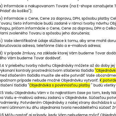
a) Informácie o nakupovanom Tovare (na E-shope označujete T
"Pridať do košíka");
b) Informácie o Cene, Cene za dopravu, DPH, spôsobu platby C
Tovaru; tieto informácie budú zadané v rámci tvorby návrhu Ob
shopu, pričom informácie o Cene, Cene za dopravu, DPH a Celk
Vami zvoleného Tovaru a spôsobu jeho doručenia;
c) Vaše identifikačné údaje slúžiace k tomu, aby sme mohli doru
doručovacia adresa, telefónne číslo a e-mailová adresa;
d) V prípade Zmluvy, na základe ktorej Vám budeme Tovar dodáv
dlho Vám budeme Tovar dodávať.
3.4 V priebehu tvorby návrhu Objednávky môžete až do doby jej 
vykonaní kontroly prostredníctvom stlačenia tlačidla
"Objednávka
Pred stlačením tlačidla musíte ale ešte potvrdiť Vaše oboznáme
opačnom prípade nebude možné Objednávku vytvoriť.
K potvrde
stlačení tlačidla "
Objednávka s povinnosťou platby
" budú všetky
3.5 Vašu Objednávku Vám v čo najkratšom čase po tom, kedy N
na Vašu e-mailovú adresu zadanú v Objednávke. Súčasťou potvr
Podmienky. Potvrdením Objednávky z našej strany dochádza k u
znení účinnom ku dňu objednania tvoria neoddeliteľnú súčasť Z
3.6 Môžu nastať aj prípady, kedy Vám nebudeme môcť Objednávku