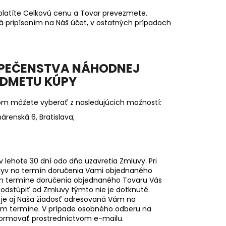
platíte Celkovú cenu a Tovar prevezmete.
 pripísaním na Náš účet, v ostatných prípadoch
ZPEČENSTVA NÁHODNEJ
EDMETU KÚPY
om môžete vyberať z nasledujúcich možností:
renská 6, Bratislava;
 lehote 30 dní odo dňa uzavretia Zmluvy. Pri
plyv na termín doručenia Vami objednaného
m termíne doručenia objednaného Tovaru Vás
dstúpiť od Zmluvy týmto nie je dotknuté.
je aj Naša žiadosť adresovaná Vám na
vom termíne. V prípade osobného odberu na
formovať prostredníctvom e-mailu.