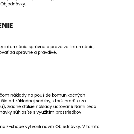
e Objednávky.
ENIE
y informácie správne a pravdivo. Informácie,
ovať za správne a pravdivé.
ričom náklady na použitie komunikačných
líšia od základnej sadzby, ktorú hradíte za
tu), žiadne ďalšie náklady účtované Nami teda
vky súhlasíte s využitím prostriedkov
 na E-shope vytvorili návrh Objednávky. V tomto