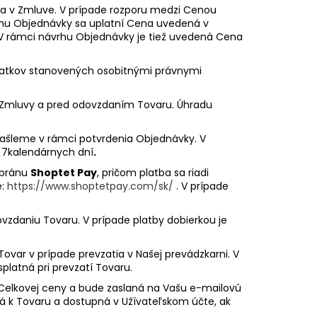
 a v Zmluve. V prípade rozporu medzi Cenou
hu Objednávky sa uplatní Cena uvedená v
 V rámci návrhu Objednávky je tiež uvedená Cena
latkov stanovených osobitnými právnymi
 Zmluvy a pred odovzdaním Tovaru. Úhradu
ašleme v rámci potvrdenia Objednávky. V
 7kalendárnych dní
.
 bránu
Shoptet Pay
, pričom platba sa riadi
e:
https://www.shoptetpay.com/sk/
. V prípade
ovzdaniu Tovaru. V prípade platby dobierkou je
ovar v prípade prevzatia v Našej prevádzkarni. V
platná pri prevzatí Tovaru.
 Celkovej ceny a bude zaslaná na Vašu e-mailovú
ná k Tovaru a dostupná v Užívateľskom účte, ak