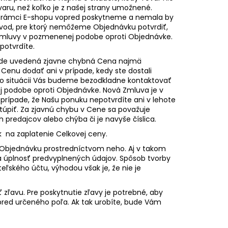
aru, než koľko je z našej strany umožnené.
 rámci E-shopu vopred poskytneme a nemala by
dôvod, pre ktorý nemôžeme Objednávku potvrdiť,
mluvy v pozmenenej podobe oproti Objednávke.
potvrdíte.
bude uvedená zjavne chybná Cena najmä
Cenu dodať ani v prípade, kedy ste dostali
jto situácii Vás budeme bezodkladne kontaktovať
 podobe oproti Objednávke. Nová Zmluva je v
 prípade, že Našu ponuku nepotvrdíte ani v lehote
stúpiť. Za zjavnú chybu v Cene sa považuje
 predajcov alebo chýba či je navyše číslica.
k na zaplatenie Celkovej ceny.
 Objednávku prostredníctvom neho. Aj v takom
a úplnosť predvyplnených údajov. Spôsob tvorby
eľského účtu, výhodou však je, že nie je
zľavu. Pre poskytnutie zľavy je potrebné, aby
opred určeného poľa. Ak tak urobíte, bude Vám