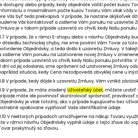
je dostupný alebo prípady, kedy objednáte väčší počet kusov Tov
Informáciu o maximálnom počte kusov Tovaru Vám však vždy v
pre Vás byť teda prekvapivá. V prípade, že nastane akýkoľvek 
budeme Vás kontaktovať a zašleme Vám ponuku na uzavretie Z
Zmluva je v takom prípade uzavretá vo chvíli, kedy Našu ponuku 
3.7 V prípade, že v rámci E-shopu alebo v návrhu Objednávky 
v dôsledku technickej chyby, nie sme povinní Vám Tovar za túto 
potvrdenie Objednávky, a teda došlo k uzavretiu Zmluvy. V take
a zašleme Vám ponuku na uzatvorenie novej Zmluvy v zmenenej
takom prípade uzavretá vo chvíli, kedy Našu ponuku potvrdíte. V
3 dní od jej odoslania, sme oprávnení od uzatvorenej Zmluvy od
napríklad situácia, kedy Cena nezodpovedá obvyklej cene u iných
3.8 V prípade, kedy dôjde k uzavretiu Zmluvy, Vám vzniká záväzo
3.9 V prípade, že máte zriadený
Užívateľský účet
, môžete urobiť
prípade máte ale povinnosť skontrolovať správnosť, pravdivosť 
Objednávky je však totožný, ako v prípade kupujúceho bez Užívat
potrebné opakovane vyplňovať Vaše identifikačné údaje.
3.10 V niektorých prípadoch umožňujeme na nákup Tovaru využiť 
ste v rámci návrhu Objednávky vyplnili údaje o tejto zľave do v
Tovar poskytnutý so zľavou.