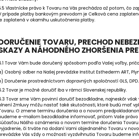
5.5 Vlastnícke právo k Tovaru na Vás prechádza až potom, čo za
V prípade platby bankovým prevodom je Celková cena zaplatená
je zaplatená v okamihu uskutočnenia platby.
DORUČENIE TOVARU
, PRECHOD NEBE
SKAZY A NÁHODNÉHO ZHORŠENIA PR
6.1 Tovar Vám bude doručený spôsobom podľa Vašej voľby, prič
a) Osobný odber na Našej prevádzke Institut Esthederm ART, Plyná
b) Doručenie prostredníctvom dopravných spoločností GLS, DPD.
6.2 Tovar je možné doručiť iba v rámci Slovenskej republiky.
6.3 Tovar sme Vám povinní doručiť bezodkladne, najneskôr však v
plnení Zmluvy môžu nastať také skutočnosti, ktoré budú mať v
Tovaru. O zmene termínu doručenia a o novom predpokladano
budeme e-mailom bezodkladne informovať, pričom Vaše právo o
Súčasťou Nášho oznámenia o novom termíne doručenia Tovaru 
vyjadrenie, či trváte na dodaní Vami objednaného Tovaru v no
prevádzke Vás vždy o možnosti vyzdvihnutia Tovaru budeme in