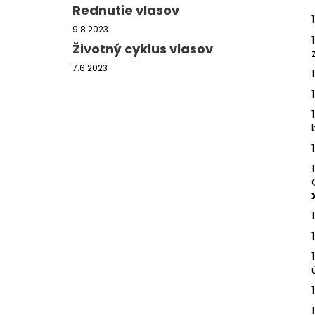
FILLERINA SUN BEAUTY TELOVÉ
Rednutie vlasov
OPAĽOVACIE MLIEKO SPF 30 (150 ML)
1
9.8.2023
€61
1
Životný cyklus vlasov
7.6.2023
1
1
1
1
1
1
1
1
1