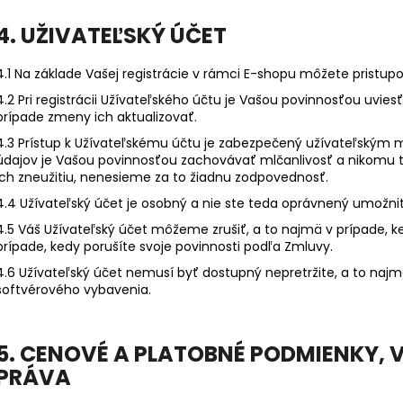
4. UŽIVATEĽSKÝ ÚČET
4.1 Na základe Vašej registrácie v rámci E-shopu môžete pristup
4.2 Pri registrácii Užívateľského účtu je Vašou povinnosťou uvie
prípade zmeny ich aktualizovať.
4.3 Prístup k Užívateľskému účtu je zabezpečený užívateľský
údajov je Vašou povinnosťou zachovávať mlčanlivosť a nikomu ti
ich zneužitiu, nenesieme za to žiadnu zodpovednosť.
4.4 Užívateľský účet je osobný a nie ste teda oprávnený umožniť
4.5 Váš Užívateľský účet môžeme zrušiť, a to najmä v prípade, k
prípade, kedy porušíte svoje povinnosti podľa Zmluvy.
4.6 Užívateľský účet nemusí byť dostupný nepretržite, a to na
softvérového vybavenia.
5. CENOVÉ A PLATOBNÉ PODMIENKY
,
PRÁVA