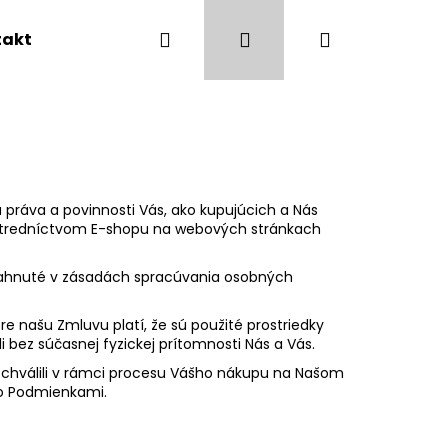
Hľadať
Prihlásenie
Nákupný
takty
Obchodné podmienky
košík
ú práva a povinnosti Vás, ako kupujúcich a Nás
stredníctvom E-shopu na webových stránkach
iahnuté v zásadách spracúvania osobných
re našu Zmluvu platí, že sú použité prostriedky
 bez súčasnej fyzickej prítomnosti Nás a Vás.
schválili v rámci procesu Vášho nákupu na Našom
Nasledujúce
o Podmienkami.