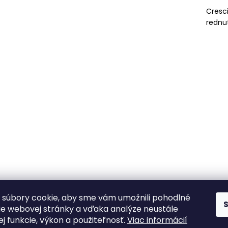
Cresc
rednut
súbory cookie, aby sme vám umožnili pohodlné
4
položiek celk
O
ie webovej stránky a vďaka analýze neustále
v
jej funkcie, výkon a použiteľnosť.
Viac informácií
l