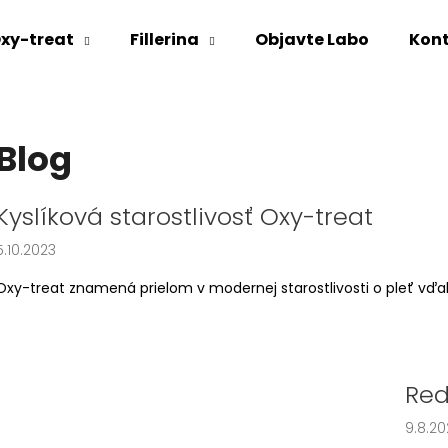
xy-treat
Fillerina
Objavte Labo
Kon
Čo potrebujete nájsť?
Blog
HĽADAŤ
V
Kyslíková starostlivosť Oxy-treat
ý
5.10.2023
p
Odporúčame
i
Oxy-treat znamená prielom v modernej starostlivosti o pleť vďak
s
č
l
á
Red
n
9.8.20
k