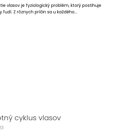
BEAUTY OPAĽOVACÍ KRÉM
ie vlasov je fyziologický problém, ktorý postihuje
(50 ML)
y ľudí. Z rôznych príčin sa u každého...
otný cyklus vlasov
23