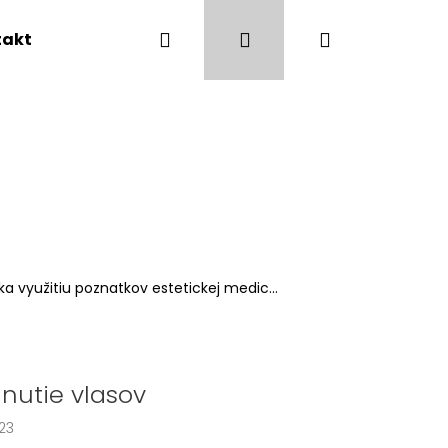
Hľadať
Prihlásenie
Nákupný
takty
Obchodné podmienky
košík
a využitiu poznatkov estetickej medic...
nutie vlasov
Nasledujúce
23