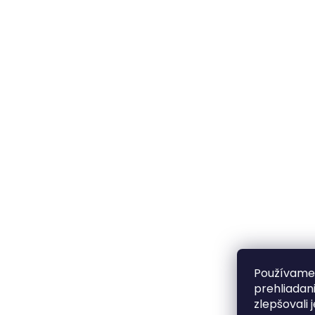
Používame 
prehliadan
zlepšovali 