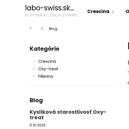
K
Prejsť
labo-swiss.sk
na
o
Crescina
O
kozmetika
obsah
Späť
Späť
Kozmetika Crescina, Fillerina,
š
Oxy-Treat
do
do
í
Domov
Blog
k
obchodu
obchodu
B
o
Kategórie
Preskočiť
č
kategórie
n
Crescina
ý
Oxy-treat
p
Fillerina
a
n
e
Blog
l
Kyslíková starostlivosť Oxy-
treat
5.10.2023