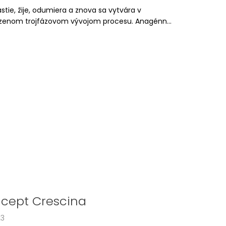
astie, žije, odumiera a znova sa vytvára v
dzenom trojfázovom vývojom procesu. Anagénn...
cept Crescina
23