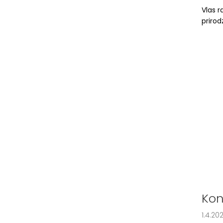
Vlas r
priro
Kon
1.4.20