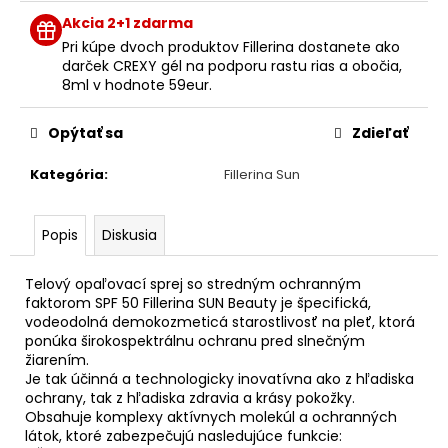
č
cena:
a
Akcia 2+1 zdarma
m
Pri kúpe dvoch produktov Fillerina dostanete ako
e
darček CREXY gél na podporu rastu rias a obočia,
8ml v hodnote 59eur.
FILLERINA
Opýtať sa
Zdieľať
SUN
BEAUTY
Kategória
:
Fillerina Sun
OPAĽOVACÍ
KRÉM
NA
TVÁR
Popis
Diskusia
SPF
20
(50
Telový opaľovací sprej so stredným ochranným
ML)
faktorom SPF 50 Fillerina SUN Beauty je špecifická,
vodeodolná demokozmeticá starostlivosť na pleť, ktorá
€48
ponúka širokospektrálnu ochranu pred slnečným
žiarením.
Je tak účinná a technologicky inovatívna ako z hľadiska
ochrany, tak z hľadiska zdravia a krásy pokožky.
Obsahuje komplexy aktívnych molekúl a ochranných
látok, ktoré zabezpečujú nasledujúce funkcie: