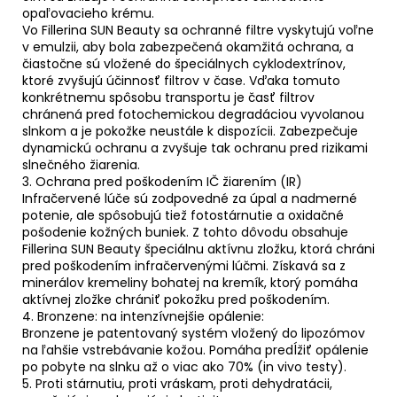
opaľovacieho krému.
Vo Fillerina SUN Beauty sa ochranné filtre vyskytujú voľne
v emulzii, aby bola zabezpečená okamžitá ochrana, a
čiastočne sú vložené do špeciálnych cyklodextrínov,
ktoré zvyšujú účinnosť filtrov v čase. Vďaka tomuto
konkrétnemu spôsobu transportu je časť filtrov
chránená pred fotochemickou degradáciou vyvolanou
slnkom a je pokožke neustále k dispozícii. Zabezpečuje
dynamickú ochranu a zvyšuje tak ochranu pred rizikami
slnečného žiarenia.
3. Ochrana pred poškodením IČ žiarením (IR)
Infračervené lúče sú zodpovedné za úpal a nadmerné
potenie, ale spôsobujú tiež fotostárnutie a oxidačné
pošodenie kožných buniek. Z tohto dôvodu obsahuje
Fillerina SUN Beauty špeciálnu aktívnu zložku, ktorá chráni
pred poškodením infračervenými lúčmi. Získavá sa z
minerálov kremeliny bohatej na kremík, ktorý pomáha
aktívnej zložke chrániť pokožku pred poškodením.
4. Bronzene: na intenzívnejšie opálenie:
Bronzene je patentovaný systém vložený do lipozómov
na ľahšie vstrebávanie kožou. Pomáha predĺžiť opálenie
po pobyte na slnku až o viac ako 70% (in vivo testy).
5. Proti stárnutiu, proti vráskam, proti dehydratácii,