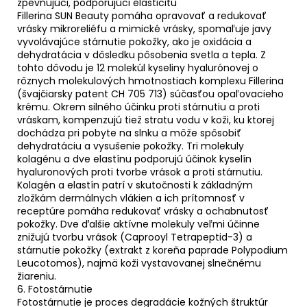
zpevňujúci, podporujúci elasticitu
Fillerina SUN Beauty pomáha opravovať a redukovať
vrásky mikroreliéfu a mimické vrásky, spomaľuje javy
vyvolávajúce stárnutie pokožky, ako je oxidácia a
dehydratácia v dôsledku pôsobenia svetla a tepla. Z
tohto dôvodu je 12 molekúl kyseliny hyalurónovej o
rôznych molekulových hmotnostiach komplexu Fillerina
(švajčiarsky patent CH 705 713) súčasťou opaľovacieho
krému. Okrem silného účinku proti stárnutiu a proti
vráskam, kompenzujú tiež stratu vodu v koži, ku ktorej
dochádza pri pobyte na slnku a môže spôsobiť
dehydratáciu a vysušenie pokožky. Tri molekuly
kolagénu a dve elastínu podporujú účinok kyselín
hyaluronových proti tvorbe vrások a proti stárnutiu.
Kolagén a elastín patrí v skutočnosti k základným
zložkám dermálnych vlákien a ich prítomnosť v
receptúre pomáha redukovať vrásky a ochabnutosť
pokožky. Dve ďalšie aktívne molekuly veľmi účinne
znižujú tvorbu vrások (Caprooyl Tetrapeptid-3) a
stárnutie pokožky (extrakt z koreňa paprade Polypodium
Leucotomos), najmä koži vystavovanej slnečnému
žiareniu.
6. Fotostárnutie
Fotostárnutie je proces degradácie kožných štruktúr