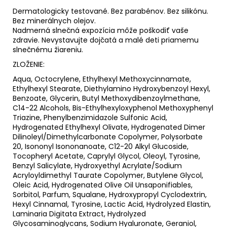
Dermatologicky testované. Bez parabénov. Bez silikónu.
Bez minerálnych olejov.
Nadmerná slnečná expozícia môže poškodiť vaše
zdravie. Nevystavujte dojčatá a malé deti priamemu
slnečnému žiareniu.
ZLOŽENIE:
Aqua, Octocrylene, Ethylhexyl Methoxycinnamate,
Ethylhexyl Stearate, Diethylamino Hydroxybenzoyl Hexyl,
Benzoate, Glycerin, Butyl Methoxydibenzoylmethane,
C14-22 Alcohols, Bis-Ethylhexyloxyphenol Methoxyphenyl
Triazine, Phenylbenzimidazole Sulfonic Acid,
Hydrogenated Ethylhexyl Olivate, Hydrogenated Dimer
Dilinoleyl/Dimethylcarbonate Copolymer, Polysorbate
20, Isononyl Isononanoate, C12-20 Alkyl Glucoside,
Tocopheryl Acetate, Caprylyl Glycol, Oleoyl, Tyrosine,
Benzyl Salicylate, Hydroxyethyl Acrylate/Sodium
Acryloyldimethyl Taurate Copolymer, Butylene Glycol,
Oleic Acid, Hydrogenated Olive Oil Unsaponifiables,
Sorbitol, Parfum, Squalane, Hydroxypropyl Cyclodextrin,
Hexyl Cinnamal, Tyrosine, Lactic Acid, Hydrolyzed Elastin,
Laminaria Digitata Extract, Hydrolyzed
Glycosaminoglycans, Sodium Hyaluronate, Geraniol,