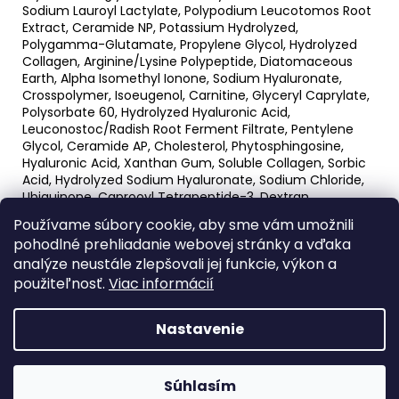
Sodium Lauroyl Lactylate, Polypodium Leucotomos Root
Extract, Ceramide NP, Potassium Hydrolyzed,
Polygamma-Glutamate, Propylene Glycol, Hydrolyzed
Collagen, Arginine/Lysine Polypeptide, Diatomaceous
Earth, Alpha Isomethyl Ionone, Sodium Hyaluronate,
Crosspolymer, Isoeugenol, Carnitine, Glyceryl Caprylate,
Polysorbate 60, Hydrolyzed Hyaluronic Acid,
Leuconostoc/Radish Root Ferment Filtrate, Pentylene
Glycol, Ceramide AP, Cholesterol, Phytosphingosine,
Hyaluronic Acid, Xanthan Gum, Soluble Collagen, Sorbic
Acid, Hydrolyzed Sodium Hyaluronate, Sodium Chloride,
Ubiquinone, Caprooyl Tetrapeptide-3, Dextran,
Ethylhexylglycerin, Acetylarginyltryptophyl
Používame súbory cookie, aby sme vám umožnili
Diphenylglycine, Ceramide EOP, Phenoxyethanol, Alcohol
pohodlné prehliadanie webovej stránky a vďaka
Denat., Sodium Hydroxide, Carbomer, Sodium Benzoate,
analýze neustále zlepšovali jej funkcie, výkon a
Lecithin, Disodium EDTA, Potassium Sorbate
použiteľnosť.
Viac informácií
Nastavenie
Z
Vytvoril Shoptet
á
PRI NÁKUPE PRODUKTOV OXY-TREAT ZÍSKATE AKO DARČEK
Copyright 2026
labo-swiss.sk kozmetika
. Všetky práva
p
LUXUSNÚ KOZMETICKÚ TAŠTIČKU SO VZORKAMI A
Súhlasím
vyhradené.
ZRKADIELKOM