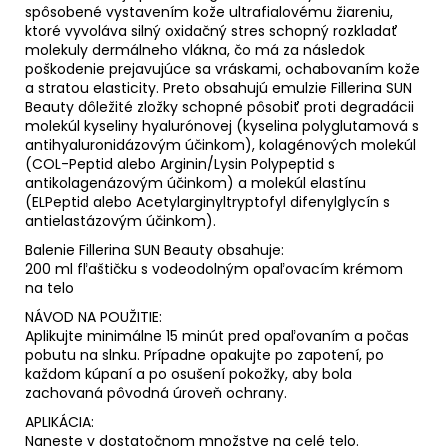
spôsobené vystavením kože ultrafialovému žiareniu,
ktoré vyvoláva silný oxidačný stres schopný rozkladať
molekuly dermálneho vlákna, čo má za následok
poškodenie prejavujúce sa vráskami, ochabovaním kože
a stratou elasticity. Preto obsahujú emulzie Fillerina SUN
Beauty dôležité zložky schopné pôsobiť proti degradácii
molekúl kyseliny hyalurónovej (kyselina polyglutamová s
antihyaluronidázovým účinkom), kolagénových molekúl
(COL-Peptid alebo Arginin/Lysin Polypeptid s
antikolagenázovým účinkom) a molekúl elastínu
(ELPeptid alebo Acetylarginyltryptofyl difenylglycín s
antielastázovým účinkom).
Balenie Fillerina SUN Beauty obsahuje:
200 ml fľaštičku s vodeodolným opaľovacím krémom
na telo
NÁVOD NA POUŽITIE:
Aplikujte minimálne 15 minút pred opaľovaním a počas
pobutu na slnku. Prípadne opakujte po zapotení, po
každom kúpaní a po osušení pokožky, aby bola
zachovaná pôvodná úroveň ochrany.
APLIKÁCIA:
Naneste v dostatočnom množstve na celé telo.