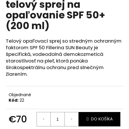
telový sprej na
á
opaľovanie SPF 50+
j
s
(200 ml)
ť
?
Telový opaľovací sprej so stredným ochranným
faktorom SPF 50 Fillerina SUN Beauty je
špecifická, vodeodolná demokozmeticá
starostlivosť na pleť, ktorá ponúka
širokospektrálnu ochranu pred slnečným
HĽADAŤ
žiarením.
O
Objednané
d
Kód:
22
p
o
€70
r
DO KOŠÍKA
ú
Jednotková