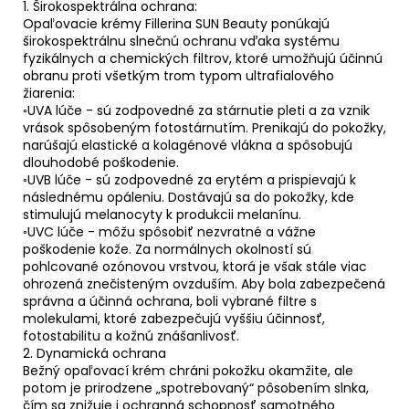
1. Širokospektrálna ochrana:
Opaľovacie krémy Fillerina SUN Beauty ponúkajú
širokospektrálnu slnečnú ochranu vďaka systému
fyzikálnych a chemických filtrov, ktoré umožňujú účinnú
obranu proti všetkým trom typom ultrafialového
žiarenia:
◦UVA lúče - sú zodpovedné za stárnutie pleti a za vznik
vrások spôsobeným fotostárnutím. Prenikajú do pokožky,
narúšajú elastické a kolagénové vlákna a spôsobujú
dlouhodobé poškodenie.
◦UVB lúče - sú zodpovedné za erytém a prispievajú k
následnému opáleniu. Dostávajú sa do pokožky, kde
stimulujú melanocyty k produkcii melanínu.
◦UVC lúče - môžu spôsobiť nezvratné a vážne
poškodenie kože. Za normálnych okolností sú
pohlcované ozónovou vrstvou, ktorá je však stále viac
ohrozená znečisteným ovzduším. Aby bola zabezpečená
správna a účinná ochrana, boli vybrané filtre s
molekulami, ktoré zabezpečujú vyššiu účinnosť,
fotostabilitu a kožnú znášanlivosť.
2. Dynamická ochrana
Bežný opaľovací krém chráni pokožku okamžite, ale
potom je prirodzene „spotrebovaný“ pôsobením slnka,
čím sa znižuje i ochranná schopnosť samotného