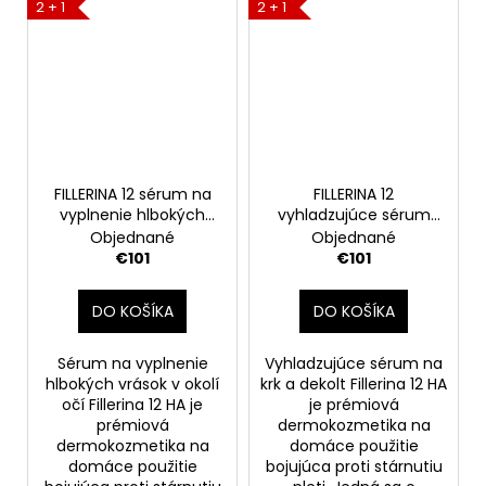
2 + 1
2 + 1
FILLERINA 12 sérum na
FILLERINA 12
vyplnenie hlbokých
vyhladzujúce sérum
vrások v okolí očí
na krk a dekolt
Objednané
Objednané
(stupeň 3), 15 ml
(stupeň 3), 30 ml
€101
€101
DO KOŠÍKA
DO KOŠÍKA
Sérum na vyplnenie
Vyhladzujúce sérum na
hlbokých vrások v okolí
krk a dekolt Fillerina 12 HA
očí Fillerina 12 HA je
je prémiová
prémiová
dermokozmetika na
dermokozmetika na
domáce použitie
domáce použitie
bojujúca proti stárnutiu