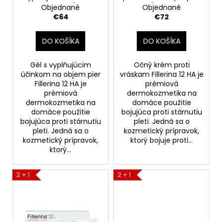
č
d
na objem pier (stupeň
3), 15 ml
Objednané
Objednané
v
a
u
3), 7 ml
€64
€72
m
k
e
t
DO KOŠÍKA
DO KOŠÍKA
o
OXY-
v
Gél s vyplňujúcim
Očný krém proti
TREAT
účinkom na objem pier
vráskam Fillerina 12 HA je
NOČNÝ
Fillerina 12 HA je
prémiová
KRÉM
prémiová
dermokozmetika na
NA
dermokozmetika na
domáce použitie
ZMIEŠANÚ
domáce použitie
bojujúca proti stárnutiu
A
bojujúca proti stárnutiu
pleti. Jedná sa o
MASTNÚ
PLEŤ,
pleti. Jedná sa o
kozmetický prípravok,
50ML
kozmetický prípravok,
ktorý bojuje proti...
ktorý...
€80
2 + 1
2 + 1