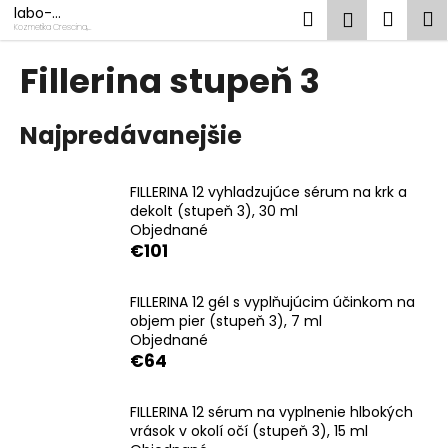
K
Prejsť
labo-
Hľadať
Náku
M
Prihlásen
na
swiss.sk
o
Kozmetika Crescina,
kozmetika
Fillerina, Oxy-Treat
obsah
Späť
Späť
košík
š
Fillerina stupeň 3
í
Č
k
Najpredávanejšie
o
p
o
FILLERINA 12 vyhladzujúce sérum na krk a
t
dekolt (stupeň 3), 30 ml
Objednané
r
€101
e
b
FILLERINA 12 gél s vyplňujúcim účinkom na
u
objem pier (stupeň 3), 7 ml
j
Objednané
€64
e
t
FILLERINA 12 sérum na vyplnenie hlbokých
e
vrások v okolí očí (stupeň 3), 15 ml
n