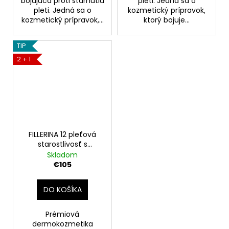
bojujúca proti stárnutiu
pleti. Jedná sa o
pleti. Jedná sa o
kozmetický prípravok,
kozmetický prípravok,...
ktorý bojuje...
TIP
2 + 1
FILLERINA 12 pleťová
starostlivosť s
vyplňujúcim účinkom
Skladom
(stupeň 3), 2 x 30 ml
€105
DO KOŠÍKA
Prémiová
dermokozmetika