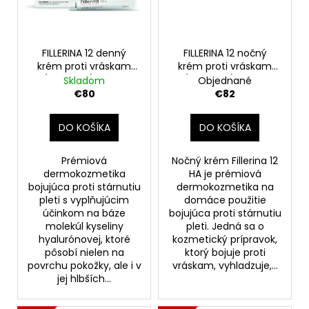
FILLERINA 12 denný
FILLERINA 12 nočný
krém proti vráskam
krém proti vráskam
(stupeň 3), 50 ml
(stupeň 3), 50 ml
Skladom
Objednané
€80
€82
DO KOŠÍKA
DO KOŠÍKA
Prémiová
Nočný krém Fillerina 12
dermokozmetika
HA je prémiová
bojujúca proti stárnutiu
dermokozmetika na
pleti s vyplňujúcim
domáce použitie
účinkom na báze
bojujúca proti stárnutiu
molekúl kyseliny
pleti. Jedná sa o
hyalurónovej, ktoré
kozmetický prípravok,
pôsobí nielen na
ktorý bojuje proti
povrchu pokožky, ale i v
vráskam, vyhladzuje,...
jej hlbších...