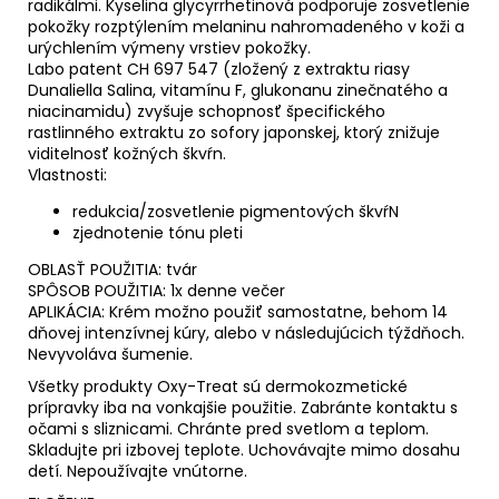
radikálmi. Kyselina glycyrrhetinová podporuje zosvetlenie
pokožky rozptýlením melaninu nahromadeného v koži a
urýchlením výmeny vrstiev pokožky.
Labo patent CH 697 547 (zložený z extraktu riasy
Dunaliella Salina, vitamínu F, glukonanu zinečnatého a
niacinamidu) zvyšuje schopnosť špecifického
rastlinného extraktu zo sofory japonskej, ktorý znižuje
viditelnosť kožných škvŕn.
Vlastnosti:
redukcia/zosvetlenie pigmentových škvŕN
zjednotenie tónu pleti
OBLASŤ POUŽITIA: tvár
SPÔSOB POUŽITIA: 1x denne večer
APLIKÁCIA: Krém možno použiť samostatne, behom 14
dňovej intenzívnej kúry, alebo v následujúcich týždňoch.
Nevyvoláva šumenie.
Všetky produkty Oxy-Treat sú dermokozmetické
prípravky iba na vonkajšie použitie. Zabránte kontaktu s
očami s sliznicami. Chránte pred svetlom a teplom.
Skladujte pri izbovej teplote. Uchovávajte mimo dosahu
detí. Nepoužívajte vnútorne.