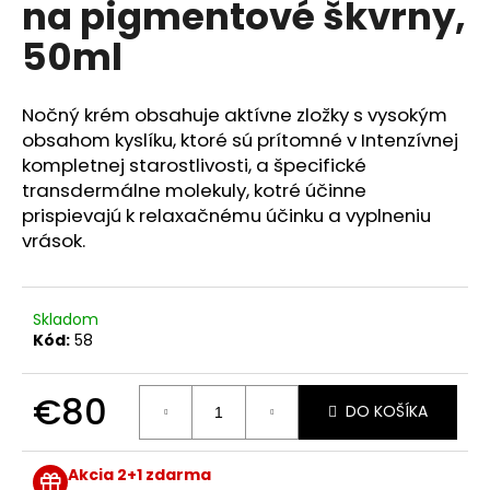
na pigmentové škvrny,
á
50ml
j
s
ť
Nočný krém obsahuje aktívne zložky s vysokým
?
obsahom kyslíku, ktoré sú prítomné v Intenzívnej
kompletnej starostlivosti, a špecifické
transdermálne molekuly, kotré účinne
prispievajú k relaxačnému účinku a vyplneniu
vrások.
HĽADAŤ
Skladom
Kód:
58
O
d
p
€80
DO KOŠÍKA
o
Jednotková
r
cena:
ú
Akcia 2+1 zdarma