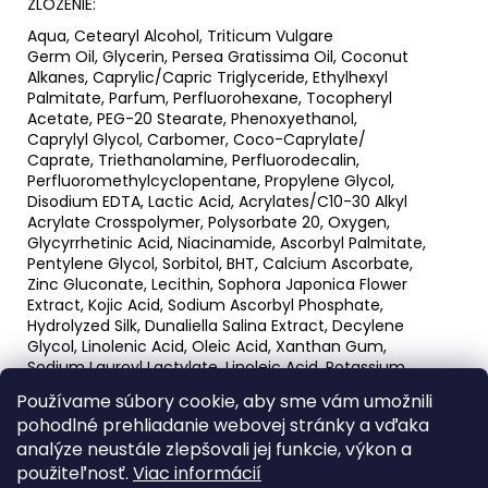
ZLOŽENIE:
Aqua, Cetearyl Alcohol, Triticum Vulgare
Germ Oil, Glycerin, Persea Gratissima Oil, Coconut
Alkanes, Caprylic/Capric Triglyceride, Ethylhexyl
Palmitate, Parfum, Perfluorohexane, Tocopheryl
Acetate, PEG-20 Stearate, Phenoxyethanol,
Caprylyl Glycol, Carbomer, Coco-Caprylate/
Caprate, Triethanolamine, Perfluorodecalin,
Perfluoromethylcyclopentane, Propylene Glycol,
Disodium EDTA, Lactic Acid, Acrylates/C10-30 Alkyl
Acrylate Crosspolymer, Polysorbate 20, Oxygen,
Glycyrrhetinic Acid, Niacinamide, Ascorbyl Palmitate,
Pentylene Glycol, Sorbitol, BHT, Calcium Ascorbate,
Zinc Gluconate, Lecithin, Sophora Japonica Flower
Extract, Kojic Acid, Sodium Ascorbyl Phosphate,
Hydrolyzed Silk, Dunaliella Salina Extract, Decylene
Glycol, Linolenic Acid, Oleic Acid, Xanthan Gum,
Sodium Lauroyl Lactylate, Linoleic Acid, Potassium
Sorbate, Sodium Benzoate, Palmitic Acid, Stearic Acid,
Používame súbory cookie, aby sme vám umožnili
Tocopherol, Glyceryl Caprylate, Ceramide NP, Ceramide
pohodlné prehliadanie webovej stránky a vďaka
AP, Phytosphingosine, Cholesterol, Helianthus Annuus
analýze neustále zlepšovali jej funkcie, výkon a
Seed Oil, Ethylhexylglycerin, Ceramide EOP.
použiteľnosť.
Viac informácií