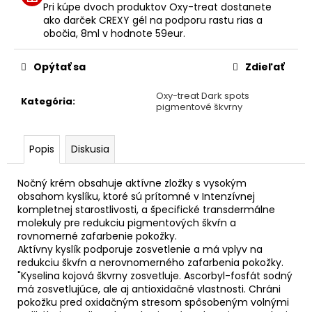
č
Pri kúpe dvoch produktov Oxy-treat dostanete
a
ako darček CREXY gél na podporu rastu rias a
m
obočia, 8ml v hodnote 59eur.
e
Opýtať sa
Zdieľať
FILLERINA
Oxy-treat Dark spots
SUN
Kategória
:
pigmentové škvrny
BEAUTY
HYDRATAČNE
MLIEKO
V
Popis
Diskusia
SPREJI
PO
OPAĽOVANÍ
Nočný krém obsahuje aktívne zložky s vysokým
(200ML)
obsahom kyslíku, ktoré sú prítomné v Intenzívnej
kompletnej starostlivosti, a špecifické transdermálne
€40
molekuly pre redukciu pigmentových škvŕn a
rovnomerné zafarbenie pokožky.
Aktívny kyslík podporuje zosvetlenie a má vplyv na
redukciu škvŕn a nerovnomerného zafarbenia pokožky.
"Kyselina kojová škvrny zosvetluje. Ascorbyl-fosfát sodný
má zosvetlujúce, ale aj antioxidačné vlastnosti. Chráni
pokožku pred oxidačným stresom spôsobeným volnými