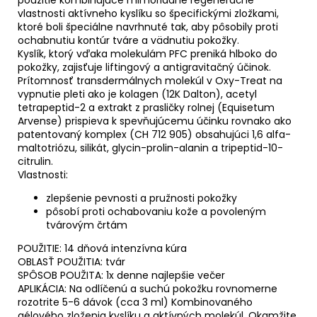
vlastnosti aktívneho kyslíku so špecifickými zložkami,
ktoré boli špeciálne navrhnuté tak, aby pôsobily proti
ochabnutiu kontúr tváre a vädnutiu pokožky.
Kyslík, ktorý vďaka molekulám PFC preniká hlboko do
pokožky, zajisťuje liftingový a antigravitačný účinok.
Prítomnosť transdermálnych molekúl v Oxy-Treat na
vypnutie pleti ako je kolagen (12K Dalton), acetyl
tetrapeptid-2 a extrakt z prasličky rolnej (Equisetum
Arvense) prispieva k spevňujúcemu účinku rovnako ako
patentovaný komplex (CH 712 905) obsahujúci 1,6 alfa-
maltotriózu, silikát, glycin-prolin-alanin a tripeptid-10-
citrulin.
Vlastnosti:
zlepšenie pevnosti a pružnosti pokožky
pôsobí proti ochabovaniu kože a povoleným
tvárovým črtám
POUŽITIE: 14 dňová intenzívna kúra
OBLASŤ POUŽITIA: tvár
SPÔSOB POUŽITA: 1x denne najlepšie večer
APLIKÁCIA: Na odlíčenú a suchú pokožku rovnomerne
rozotrite 5-6 dávok (cca 3 ml) Kombinovaného
gélového zloženia kyslíku a aktívných molekúl. Okamžite