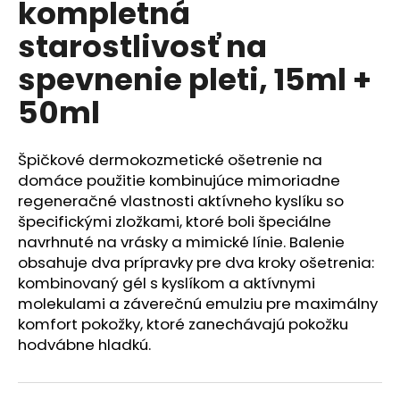
kompletná
á
starostlivosť na
j
s
spevnenie pleti, 15ml +
ť
50ml
?
Špičkové dermokozmetické ošetrenie na
domáce použitie kombinujúce mimoriadne
regeneračné vlastnosti aktívneho kyslíku so
HĽADAŤ
špecifickými zložkami, ktoré boli špeciálne
navrhnuté na vrásky a mimické línie. Balenie
obsahuje dva prípravky pre dva kroky ošetrenia:
kombinovaný gél s kyslíkom a aktívnymi
O
d
molekulami a záverečnú emulziu pre maximálny
p
komfort pokožky, ktoré zanechávajú pokožku
o
hodvábne hladkú.
r
ú