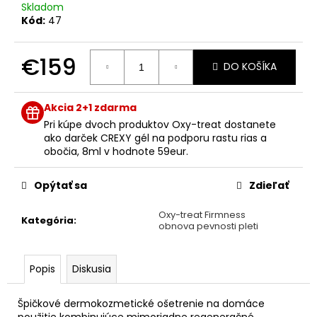
č
Skladom
a
Kód:
47
m
e
€159
DO KOŠÍKA
Jednotková
LABO
cena:
CREXY
Akcia 2+1 zdarma
GEL
Pri kúpe dvoch produktov Oxy-treat dostanete
NA
PODPORU
ako darček CREXY gél na podporu rastu rias a
RASTU
obočia, 8ml v hodnote 59eur.
RIAS
A
Opýtať sa
Zdieľať
OBOČIA,
8ML
Oxy-treat Firmness
€59
Kategória
:
obnova pevnosti pleti
Popis
Diskusia
Špičkové dermokozmetické ošetrenie na domáce
použitie kombinujúce mimoriadne regeneračné