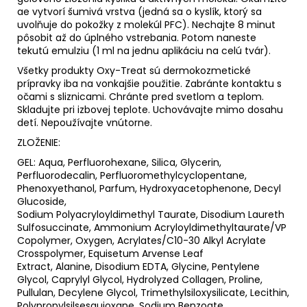
ae vytvorí šumivá vrstva (jedná sa o kyslík, ktorý sa
uvolňuje do pokožky z molekúl PFC). Nechajte 8 minut
pôsobit až do úplného vstrebania. Potom naneste
tekutú emulziu (1 ml na jednu aplikáciu na celú tvár).
Všetky produkty Oxy-Treat sú dermokozmetické
prípravky iba na vonkajšie použitie. Zabránte kontaktu s
očami s sliznicami. Chránte pred svetlom a teplom.
Skladujte pri izbovej teplote. Uchovávajte mimo dosahu
detí. Nepoužívajte vnútorne.
ZLOŽENIE:
GEL: Aqua, Perfluorohexane, Silica, Glycerin,
Perfluorodecalin, Perfluoromethylcyclopentane,
Phenoxyethanol, Parfum, Hydroxyacetophenone, Decyl
Glucoside,
Sodium Polyacryloyldimethyl Taurate, Disodium Laureth
Sulfosuccinate, Ammonium Acryloyldimethyltaurate/VP
Copolymer, Oxygen, Acrylates/C10-30 Alkyl Acrylate
Crosspolymer, Equisetum Arvense Leaf
Extract, Alanine, Disodium EDTA, Glycine, Pentylene
Glycol, Caprylyl Glycol, Hydrolyzed Collagen, Proline,
Pullulan, Decylene Glycol, Trimethylsiloxysilicate, Lecithin,
Polypropylsilsesquioxane, Sodium Benzoate,