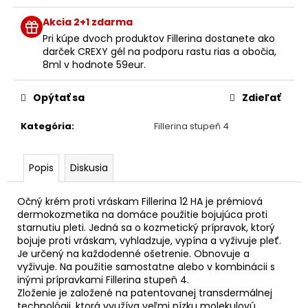
č
cena:
a
Akcia 2+1 zdarma
m
Pri kúpe dvoch produktov Fillerina dostanete ako
e
darček CREXY gél na podporu rastu rias a obočia,
8ml v hodnote 59eur.
OXY-
Opýtať sa
Zdieľať
TREAT
DENNÝ
KRÉM
Kategória
:
Fillerina stupeň 4
NA
PIGMENTOVÉ
ŠKVRNY,
Popis
Diskusia
50ML
€75
Očný krém proti vráskam Fillerina 12 HA je prémiová
dermokozmetika na domáce použitie bojujúca proti
starnutiu pleti. Jedná sa o kozmetický prípravok, ktorý
bojuje proti vráskam, vyhladzuje, vypína a vyživuje pleť.
Je určený na každodenné ošetrenie. Obnovuje a
vyživuje. Na použitie samostatne alebo v kombinácii s
inými prípravkami Fillerina stupeň 4.
Zloženie je založené na patentovanej transdermálnej
technológii, ktorá využíva veľmi nízku molekulovú