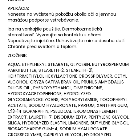
APLIKÁCIA:
Naneste na vyčistenú pokožku okolia očí a jemnou
masážou podporte vstrebávanie.
Iba na vonkajšie použitie. Dermokozmetická
starostlivosť. Vyvarujte sa kontaktu s očami.
Nepodávajte injekčne. Uchovávajte mimo dosahu detí.
Chráňte pred svetlom a teplom.
ZLOŽENIE:
AQUA, ETHYLHEXYL STEARATE, GLYCERIN, BUTYROSPERMUM
PARKII BUTTER, STEARETH-2, STEARETH-21,
HDI/TRIMETHYLOL HEXYLLACTONE CROSSPOLYMER, CETYL
ALCOHOL, ORYZA SATIVA BRAN OIL, PRUNUS AMYGDALUS
DULCIS OIL , PHENOXYETHANOL, DIMETHICONE,
HYDROXYACETOPHENONE, HYDROLYZED
GLYCOSAMINOGLYCANS, POLYACRYLAMIDE, TOCOPHERYL
ACETATE, SODIUM HYALURONATE, PARFUM, XANTHAN GUM,
C13-14 ISOPARAFFIN, PSEUDOALTEROMONAS FERMENT
EXTRACT, LAURETH-7, DISODIUM EDTA, PENTYLENE GLYCOL,
SILICA, HYDROLYZED ELASTIN, LIMONENE, BUTYLENE GLYCOL,
BIOSACCHARIDE GUM-4, SODIUM HYALURONATE
CROSSPOLYMER, CAPRYLYL GLYCOL, HYDROLYZED