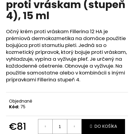
proti vráskam (stupeň
á
4), 15 ml
j
s
ť
Očný krém proti vráskam Fillerina 12 HA je
?
prémiová dermokozmetika na domáce použitie
bojujúca proti starnutiu pleti. Jedná sa o
kozmetický prípravok, ktorý bojuje proti vráskam,
vyhladzuje, vypína a vyživuje pleť. Je určený na
každodenné ošetrenie. Obnovuje a vyživuje. Na
HĽADAŤ
použitie samostatne alebo v kombinácii s inými
prípravkami Fillerina stupeň 4.
O
d
Objednané
Kód:
75
p
o
r
€81
DO KOŠÍKA
ú
Jednotková