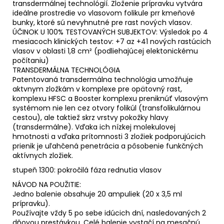
transdermálnej technológií. Zloženie prípravku vytvára
ideálne prostredie vo vlasovom folikule prr kmeňové
bunky, ktoré sú nevyhnutné pre rast nových vlasov.
ÚČINOK U 100% TESTOVANÝCH SUBJEKTOV: Výsledok po 4
mesiacoch klinických testov: +7 az +41 nových rastúcich
vlasov v oblasti 1,8 cm² (podliehajúcej elektonickému
počítaniu)
TRANSDERMÁLNA TECHNOLÓGIA
Patentovaná transdermálna technológia umožňuje
aktvnym zložkám v komplexe pre opätovný rast,
komplexu HFSC a Booster komplexu preniknúť vlasovým
systémom nie len cez otvory folikúl (transfolikulárnou
cestou), ale taktiež skrz vrstvy pokožky hlavy
(transdermálne). Vďaka ich nízkej molekulovej
hmotnosti a vďaka prítomnosti 3 zložiek podporujúcich
prienik je uľahčená penetrácia a pôsobenie funkčných
aktívnych zložiek.
stupeň 1300: pokročilá fáza rednutia vlasov
NÁVOD NA POUŽITIE:
Jedno balenie obsahuje 20 ampuliek (20 x 3,5 ml
prípravku).
Používajte vždy 5 po sebe idúcich dní, nasledovaných 2
dňovou prestávkou. Celé balenie vystačí na mesačnú