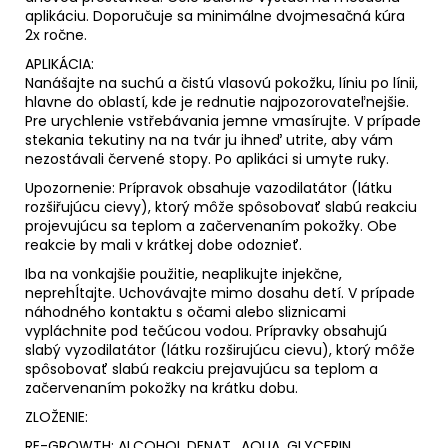
aplikáciu. Doporučuje sa minimálne dvojmesačná kúra
2x ročne.
APLIKÁCIA:
Nanášajte na suchú a čistú vlasovú pokožku, líniu po línii,
hlavne do oblastí, kde je rednutie najpozorovateľnejšie.
Pre urychlenie vstřebávania jemne vmasírujte. V prípade
stekania tekutiny na na tvár ju ihneď utrite, aby vám
nezostávali červené stopy. Po aplikáci si umyte ruky.
Upozornenie: Prípravok obsahuje vazodilatátor (látku
rozšiřujúcu cievy), ktorý môže spôsobovať slabú reakciu
projevujúcu sa teplom a začervenaním pokožky. Obe
reakcie by mali v krátkej dobe odoznieť.
Iba na vonkajšie použitie, neaplikujte injekčne,
neprehĺtajte. Uchovávajte mimo dosahu detí. V prípade
náhodného kontaktu s očami alebo sliznicami
vypláchnite pod tečúcou vodou. Prípravky obsahujú
slabý vyzodilatátor (látku rozširujúcu cievu), ktorý môže
spôsobovať slabú reakciu prejavujúcu sa teplom a
začervenaním pokožky na krátku dobu.
ZLOŽENIE:
RE-GROWTH: ALCOHOL DENAT., AQUA, GLYCERIN,