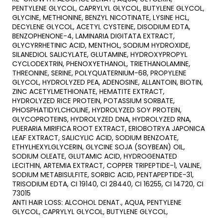
PENTYLENE GLYCOL, CAPRYLYL GLYCOL, BUTYLENE GLYCOL,
GLYCINE, METHIONINE, BENZYL NICOTINATE, LYSINE HCL,
DECYLENE GLYCOL, ACETYL CYSTEINE, DISODIUM EDTA,
BENZOPHENONE-4, LAMINARIA DIGITATA EXTRACT,
GLYCYRRHETINIC ACID, MENTHOL, SODIUM HYDROXIDE,
SILANEDIOL SALICYLATE, GLUTAMINE, HYDROXYPROPYL
CYCLODEXTRIN, PHENOXYETHANOL, TRIETHANOLAMINE,
THREONINE, SERINE, POLYQUATERNIUM-68, PROPYLENE
GLYCOL, HYDROLYZED PEA, ADENOSINE, ALLANTOIN, BIOTIN,
ZINC ACETYLMETHIONATE, HEMATITE EXTRACT,
HYDROLYZED RICE PROTEIN, POTASSIUM SORBATE,
PHOSPHATIDYLCHOLINE, HYDROLYZED SOY PROTEIN,
GLYCOPROTEINS, HYDROLYZED DNA, HYDROLYZED RNA,
PUERARIA MIRIFICA ROOT EXTRACT, ERIOBOTRYA JAPONICA
LEAF EXTRACT, SALICYLIC ACID, SODIUM BENZOATE,
ETHYLHEXYLGLYCERIN, GLYCINE SOJA (SOYBEAN) OIL,
SODIUM OLEATE, GLUTAMIC ACID, HYDROGENATED
LECITHIN, ARTEMIA EXTRACT, COPPER TRIPEPTIDE-1, VALINE,
SODIUM METABISULFITE, SORBIC ACID, PENTAPEPTIDE-31,
TRISODIUM EDTA, CI 19140, CI 28440, CI 16255, CI 14720, CI
73015
ANTI HAIR LOSS: ALCOHOL DENAT., AQUA, PENTYLENE
GLYCOL, CAPRYLYL GLYCOL, BUTYLENE GLYCOL,