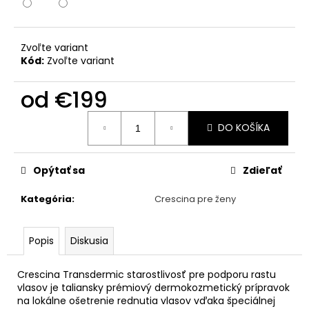
č
a
m
e
Zvoľte variant
Kód:
Zvoľte variant
FILLERINA
od
€199
SUN
BEAUTY
Jednotková
HYDRATAČNE
DO KOŠÍKA
cena:
MLIEKO
V
SPREJI
PO
Opýtať sa
Zdieľať
OPAĽOVANÍ
(200ML)
Kategória
:
Crescina pre ženy
€40
Popis
Diskusia
Crescina Transdermic starostlivosť pre podporu rastu
vlasov je taliansky prémiový dermokozmetický prípravok
na lokálne ošetrenie rednutia vlasov vďaka špeciálnej