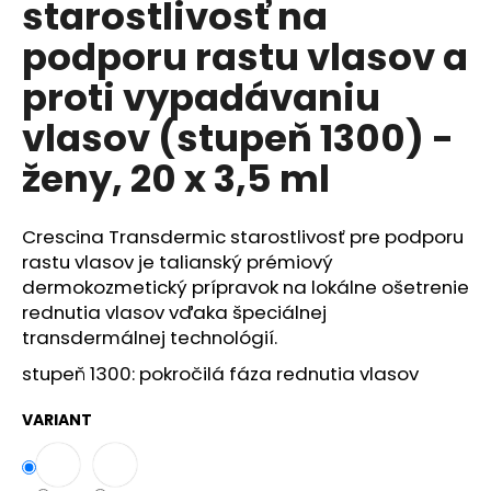
starostlivosť na
á
podporu rastu vlasov a
j
s
proti vypadávaniu
ť
vlasov (stupeň 1300) -
?
ženy, 20 x 3,5 ml
Crescina Transdermic starostlivosť pre podporu
HĽADAŤ
rastu vlasov je talianský prémiový
dermokozmetický prípravok na lokálne ošetrenie
rednutia vlasov vďaka špeciálnej
transdermálnej technológií.
O
d
stupeň 1300: pokročilá fáza rednutia vlasov
p
o
VARIANT
r
ú